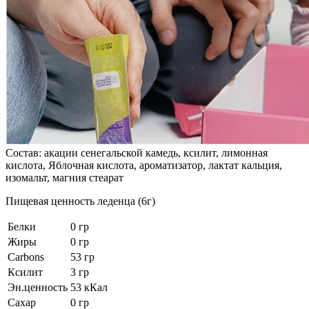
Состав: акации сенегальской камедь, ксилит, лимонная
кислота, Яблочная кислота, ароматизатор, лактат кальция,
изомальт, магния стеарат
Пищевая ценность леденца (6г)
Белки
0 гр
Жиры
0 гр
Carbons
53 гр
Ксилит
3 гр
Эн.ценность
53 кКал
Сахар
0 гр